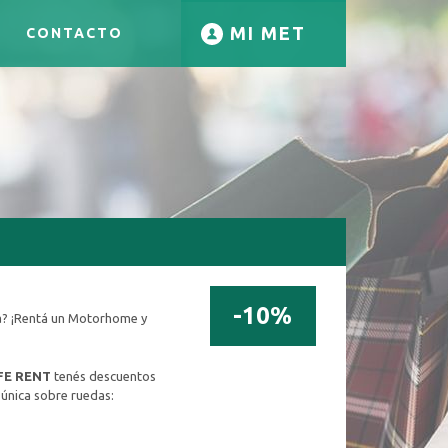
MI MET
CONTACTO
-10%
ra? ¡Rentá un Motorhome y
FE RENT
tenés descuentos
 única sobre ruedas: