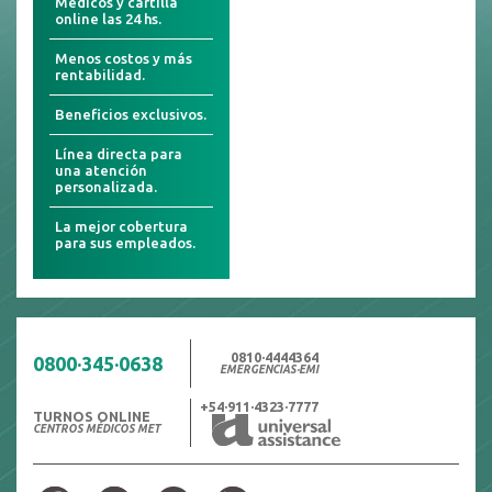
Médicos y cartilla
online las 24 hs.
Menos costos y más
rentabilidad.
Beneficios exclusivos.
Línea directa para
una atención
personalizada.
La mejor cobertura
para sus empleados.
0810·4444364
0800·345·0638
EMERGENCIAS·EMI
+54·911·4323·7777
TURNOS ONLINE
CENTROS MÉDICOS MET