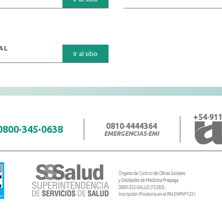
AL
Ir al sitio
+54·911
0810·4444364
0800·345·0638
EMERGENCIAS·EMI