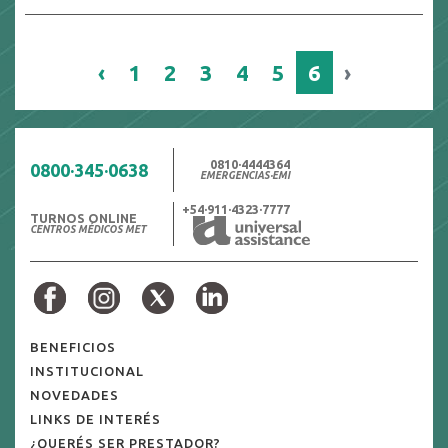
‹
1
2
3
4
5
6
›
0810·4444364
0800·345·0638
EMERGENCIAS·EMI
+54·911·4323·7777
TURNOS ONLINE
CENTROS MÉDICOS MET
BENEFICIOS
INSTITUCIONAL
NOVEDADES
LINKS DE INTERÉS
¿QUERÉS SER PRESTADOR?