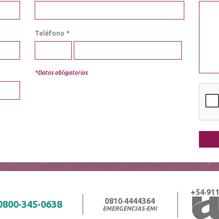
Teléfono *
*Datos obligatorios
+54·911
0810·4444364
0800·345·0638
EMERGENCIAS·EMI