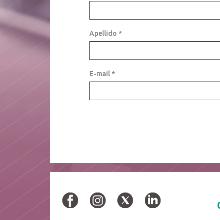
Apellido *
E-mail *